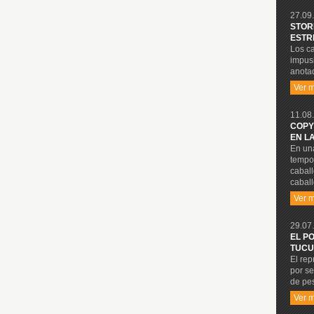
27.09.
STOR
ESTR
Los ca
impusi
anotad
Ver 
11.08.
COPY
EN L
En una
tempo
cabal
caball
Ver 
29.07.
EL P
TUCU
El re
por se
de pe
Ver 