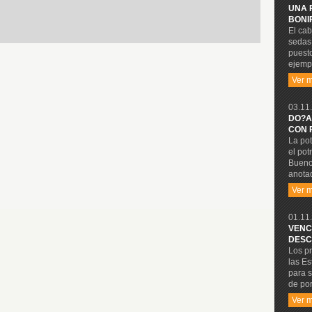
UNA 
BONI
El cab
sedas 
puesto
ejempl
Ver 
03.11.
DO?A
CON 
La pot
el pot
Buenos
anota
Ver 
01.11.
VENC
DESC
Los p
las Es
para s
de por
Ver 