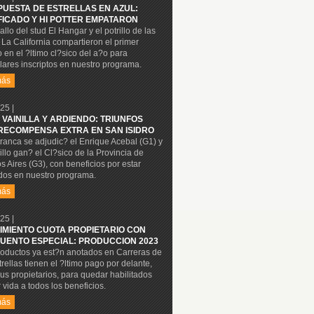
PUESTA DE ESTRELLAS EN AZUL:
FICADO Y HI POTTER EMPATARON
allo del stud El Hangar y el potrillo de las
La California compartieron el primer
 en el ?ltimo cl?sico del a?o para
ares inscriptos en nuestro programa.
más
25 |
 VAINILLA Y ARDIENDO: TRIUNFOS
RECOMPENSA EXTRA EN SAN ISIDRO
ranca se adjudic? el Enrique Acebal (G1) y
rillo gan? el Cl?sico de la Provincia de
 Aires (G3), con beneficios por estar
dos en nuestro programa.
más
25 |
IMIENTO CUOTA PROPIETARIO CON
UENTO ESPECIAL: PRODUCCION 2023
roductos ya est?n anotados en Carreras de
trellas tienen el ?ltimo pago por delante,
us propietarios, para quedar habilitados
 vida a todos los beneficios.
más