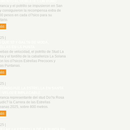
AMENTO EL DOBLETE CON BONO
ranca y el potrillo se impusieron en San
 y consiguieron la recompensa extra de
00 pesos en cada cl?sico para su
tario.
más
25 |
S QUE S? Y GAL?N DE MODA,
ELLAS EN LA PUNTA
ebas de velocidad, el potrillo de Stud La
a y el tordillo de la caballeriza La Solana
n los cl?sicos Estrellas Precoces y
las Puntanas.
más
25 |
LFONSO FUE LA ESTRELLA EN SANTA
: VELOZ E IMPLACABLE
tranca representante del stud Do?a Rosa
udic? la Carrera de las Estrellas
anas 2025, sobre 800 metros.
más
25 |
UILLAY, LA ESTRELLA DE LA PUNTA EN