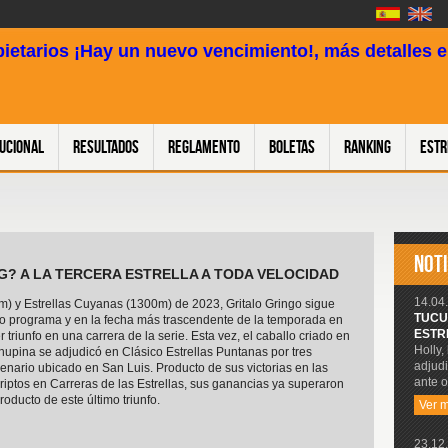
pietarios ¡Hay un nuevo vencimiento!, más detalles en
tucional
Resultados
Reglamento
Boletas
Ranking
Estr
NOTI
EG? A LA TERCERA ESTRELLA A TODA VELOCIDAD
14.04.
m) y Estrellas Cuyanas (1300m) de 2023, Gritalo Gringo sigue
TUCU
ro programa y en la fecha más trascendente de la temporada en
ESTR
 triunfo en una carrera de la serie. Esta vez, el caballo criado en
Holly,
hupina se adjudicó en Clásico Estrellas Puntanas por tres
adjudi
cenario ubicado en San Luis. Producto de sus victorias en las
ante o
iptos en Carreras de las Estrellas, sus ganancias ya superaron
roducto de este último triunfo.
Ver 
23.12.