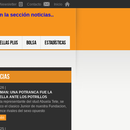
Newsletter
Contacto
Inicio
 la sección noticias..
ellas Plus
Bolsa
Estadísticas
CIAS
26 |
MAN: UNA POTRANCA FUE LA
ELLA ANTE LOS POTRILLOS
 la representante del stud Abuela Tete, se
co el clasico Junior de nuestra Fundacion,
nce rivales del sexo opuesto
más
25 |