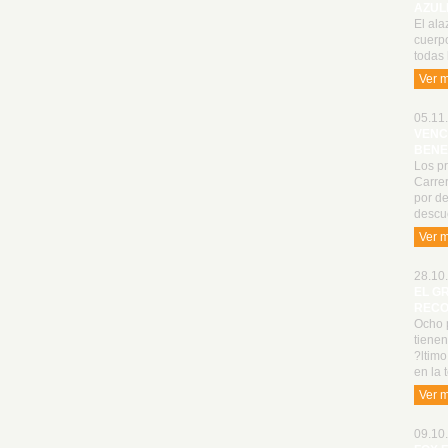
AZUL
El ala
cuerp
todas 
Ver 
05.11.
VENC
BENE
Los p
Carrer
por de
descu
Ver 
28.10.
EL G
RECO
Ocho p
tienen
?ltimo
en la
Ver 
09.10.