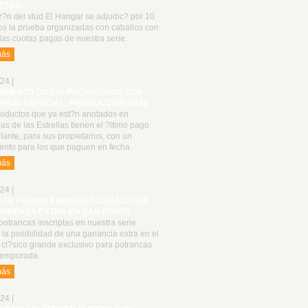
E?AS
z?n del stud El Hangar se adjudic? por 10
os la prueba organizadas con caballos con
las cuotas pagas de nuestra serie.
más
24 |
IMIENTO CUOTA PROPIETARIO CON
FICIO ESPECIAL: PRODUCCION 2022
roductos que ya est?n anotados en
as de las Estrellas tienen el ?ltimo pago
lante, para sus propietarios, con un
ento para los que paguen en fecha.
más
24 |
RAN PREMIO ENRIQUE ACEBAL: UNA
MPENSA EXTRA EN SAN ISIDRO
otrancas inscriptas en nuestra serie
 la posibilidad de una ganancia extra en el
 cl?sico grande exclusivo para potrancas
 temporada.
más
24 |