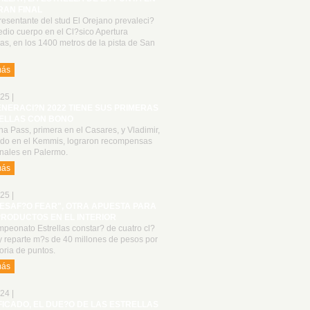
RAN FINAL
resentante del stud El Orejano prevaleci?
dio cuerpo en el Cl?sico Apertura
las, en los 1400 metros de la pista de San
más
25 |
ENERACI?N 2022 TIENE SUS PRIMERAS
ELLAS CON BONO
a Pass, primera en el Casares, y Vladimir,
do en el Kemmis, lograron recompensas
onales en Palermo.
más
25 |
DESAF?O FEAR", OTRA APUESTA PARA
PRODUCTOS EN EL INTERIOR
peonato Estrellas constar? de cuatro cl?
y reparte m?s de 40 millones de pesos por
oria de puntos.
más
24 |
FICADO, EL DUE?O DE LAS ESTRELLAS