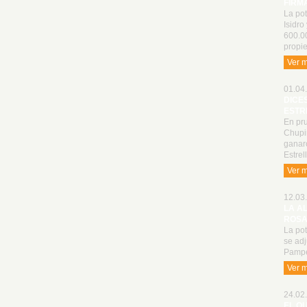
FIRM
La pot
Isidro
600.0
propie
Ver 
01.04.
DICE
ESTR
En pru
Chupin
ganaro
Estrel
Ver 
12.03.
LA A
ROSA
La po
se adj
Pampe
Ver 
24.02.
EL Q