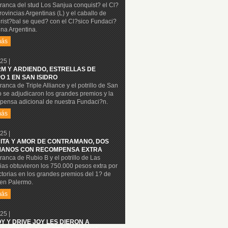
ranca del stud Los Sanjua conquist? el Cl?
rovincias Argentinas (L) y el caballo de
rist?bal se qued? con el Cl?sico Fundaci?
na Argentina.
más
25 |
M Y ARDIENDO, ESTRELLAS DE
O 1 EN SAN ISIDRO
ranca de Triple Alliance y el potrillo de San
o se adjudicaron los grandes premios y la
pensa adicional de nuestra Fundaci?n.
más
25 |
ITA Y AMOR DE CONTRAMANO, DOS
ANOS CON RECOMPENSA EXTRA
ranca de Rubio B y el potrillo de Las
as obtuvieron los 750.000 pesos extra por
ctorias en los grandes premios del 1? de
en Palermo.
más
25 |
OY Y DRIVE JOY LES DIERON A