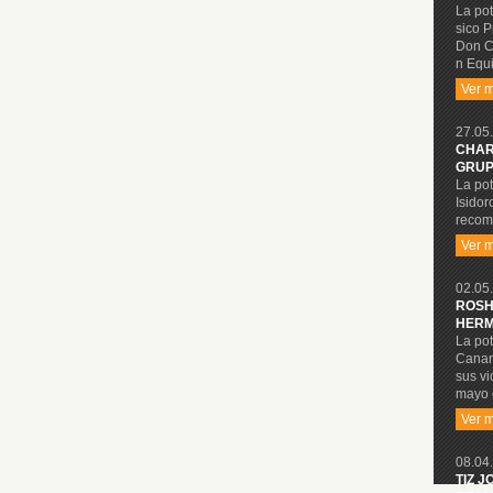
La pot
sico P
Don C
n Equi
Ver 
27.05.
CHAR
GRUP
La pot
Isidor
recom
Ver 
02.05.
ROSH
HERM
La pot
Canari
sus vi
mayo 
Ver 
08.04.
TIZ J