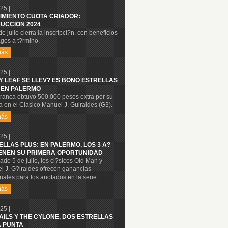
25 |
IMIENTO CUOTA CRIADOR:
UCCION 2024
de julio cierra la inscripci?n, con beneficios
gos a t?rmino.
más
25 |
Y LEAF SE LLEV? ES BONO ESTRELLAS
 EN PALERMO
tranca obtuvo 500.000 pesos extra por su
ia en el Clasico Manuel J. Guiraldes (G3).
más
25 |
ELLAS PLUS: EN PALERMO, LOS 3 A?
IENEN SU PRIMERA OPORTUNIDAD
ado 5 de julio, los cl?sicos Old Man y
l J. G?iraldes ofrecen ganancias
nales para los anotados en la serie.
más
25 |
NAILS Y THE CYLONE, DOS ESTRELLAS
A PUNTA