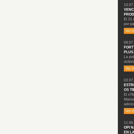
10.07.
VENC
PROD
El 31 
por pa
Ver 
08.07.
FORT
PLUS
La po
victor
Ver 
03.07.
ESTR
OS T
El s?b
Manue
adicio
Ver 
11.06.
OPI 
EN L