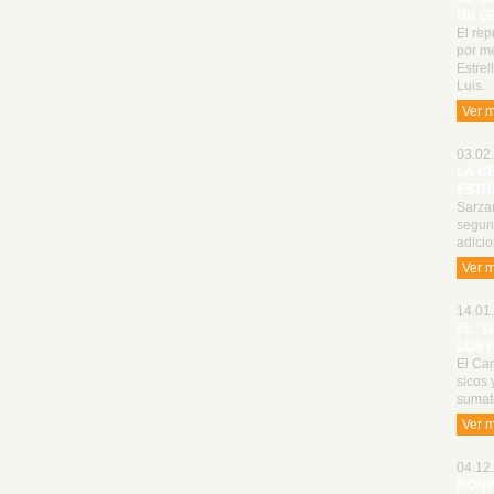
UN G
El rep
por me
Estrel
Luis.
Ver 
03.02.
LA G
ESTR
Sarzan
segun
adici
Ver 
14.01.
EL "
LOS 
El Cam
sicos 
sumat
Ver 
04.12.
BONI