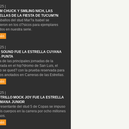
25 |
M CHUCK Y SMILING NICH, LAS
ELLAS DE LA FIESTA DE TUCUM?N
ballos del stud Mar?a Isabel se
eron en los cl?sicos para ejemplares
os en nuestra serie.
más
25 |
 SOUND FUE LA ESTRELLA CUYANA
A PUNTA
 de las principales jornadas de la
rada en el hip?dromo de San Luis, el
lo se qued? con la prueba reservada para
os anotados en Carreras de las Estrellas.
más
25 |
OTRILLO MOCK JOY FUE LA ESTRELLA
MANA JUNIOR
presentante del stud 5 de Copas se impuso
is cuerpos en la carrera por ocho millones
sos.
más