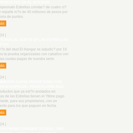
PRODUCTOS EN EL INTERIOR
peonato Estrellas constar? de cuatro cl?
y reparte m?s de 40 millones de pesos por
oria de puntos.
más
24 |
FICADO, EL DUE?O DE LAS ESTRELLAS
E?AS
z?n del stud El Hangar se adjudic? por 10
os la prueba organizadas con caballos con
las cuotas pagas de nuestra serie.
más
24 |
IMIENTO CUOTA PROPIETARIO CON
FICIO ESPECIAL: PRODUCCION 2022
roductos que ya est?n anotados en
as de las Estrellas tienen el ?ltimo pago
lante, para sus propietarios, con un
ento para los que paguen en fecha.
más
24 |
RAN PREMIO ENRIQUE ACEBAL: UNA