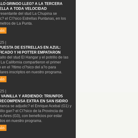
ALO GRINGO LLEG? A LA TERCERA
ELLA A TODA VELOCIDAD
resentante del stud La Chupina se
c? el Cl?sico Estrellas Puntanas, en los
metros de La Punta.
más
25 |
PUESTA DE ESTRELLAS EN AZUL:
FICADO Y HI POTTER EMPATARON
allo del stud El Hangar y el potrillo de las
La California compartieron el primer
 en el ?ltimo cl?sico del a?o para
ares inscriptos en nuestro programa.
más
25 |
 VAINILLA Y ARDIENDO: TRIUNFOS
RECOMPENSA EXTRA EN SAN ISIDRO
ranca se adjudic? el Enrique Acebal (G1) y
rillo gan? el Cl?sico de la Provincia de
 Aires (G3), con beneficios por estar
dos en nuestro programa.
más