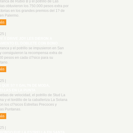
ranca de Rubio B y el potrillo de Las
as obtuvieron los 750.000 pesos extra por
ctorias en los grandes premios del 1? de
en Palermo.
más
25 |
OY Y DRIVE JOY LES DIERON A
AMENTO EL DOBLETE CON BONO
ranca y el potrillo se impusieron en San
 y consiguieron la recompensa extra de
00 pesos en cada cl?sico para su
tario.
más
25 |
S QUE S? Y GAL?N DE MODA,
ELLAS EN LA PUNTA
ebas de velocidad, el potrillo de Stud La
a y el tordillo de la caballeriza La Solana
n los cl?sicos Estrellas Precoces y
las Puntanas.
más
25 |
LFONSO FUE LA ESTRELLA EN SANTA