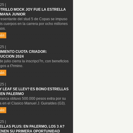
25 |
OTRILLO MOCK JOY FUE LA ESTRELLA
MANA JUNIOR
presentante del stud 5 de Copas se impuso
is cuerpos en la carrera por ocho millones
sos.
más
25 |
IMIENTO CUOTA CRIADOR:
UCCION 2024
de julio cierra la inscripci?n, con beneficios
gos a t?rmino.
más
25 |
Y LEAF SE LLEV? ES BONO ESTRELLAS
 EN PALERMO
tranca obtuvo 500.000 pesos extra por su
ia en el Clasico Manuel J. Guiraldes (G3).
más
25 |
ELLAS PLUS: EN PALERMO, LOS 3 A?
IENEN SU PRIMERA OPORTUNIDAD