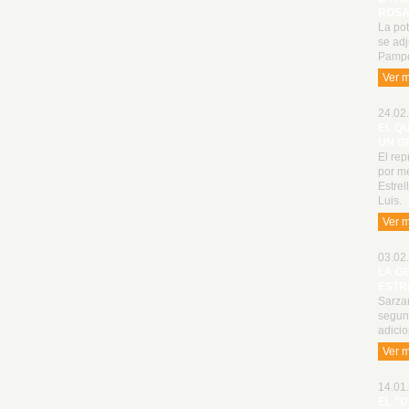
ROSA
La po
se adj
Pampe
Ver 
24.02.
EL Q
UN G
El rep
por me
Estrel
Luis.
Ver 
03.02.
LA G
ESTR
Sarzan
segun
adici
Ver 
14.01.
EL "