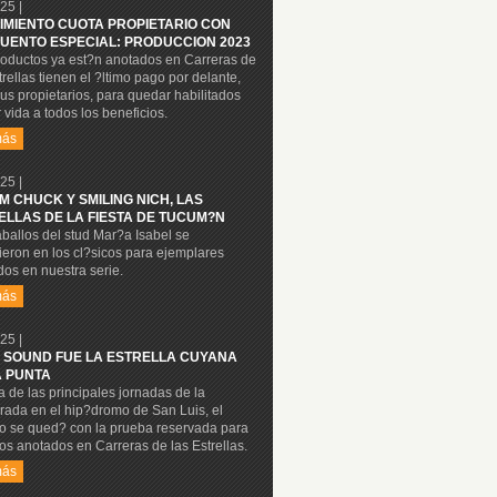
25 |
IMIENTO CUOTA PROPIETARIO CON
UENTO ESPECIAL: PRODUCCION 2023
roductos ya est?n anotados en Carreras de
trellas tienen el ?ltimo pago por delante,
us propietarios, para quedar habilitados
 vida a todos los beneficios.
más
25 |
M CHUCK Y SMILING NICH, LAS
ELLAS DE LA FIESTA DE TUCUM?N
ballos del stud Mar?a Isabel se
eron en los cl?sicos para ejemplares
os en nuestra serie.
más
25 |
 SOUND FUE LA ESTRELLA CUYANA
A PUNTA
 de las principales jornadas de la
rada en el hip?dromo de San Luis, el
lo se qued? con la prueba reservada para
os anotados en Carreras de las Estrellas.
más