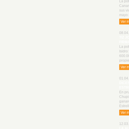
La pot
Canari
sus vi
mayo 
Ver 
08.04.
TIZ J
FIRM
La pot
Isidro
600.0
propie
Ver 
01.04.
DICE
ESTR
En pru
Chupin
ganaro
Estrel
Ver 
12.03.
LA A