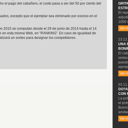
GRIT
o el pago del cabañero, el costo pasa a ser del 50 por ciento del
ESTR
El rep
ados, excepto que el ejemplar sea eliminado por exceso en el
adjudi
1000 
Ver 
sión 2015 se computan desde el 29 de junio de 2014 hasta el 14
rse en esta misma Web, en “RANKING”. En caso de igualdad de
alizará un sorteo para designar los competidores.
23.12.
UNA 
BONI
El cab
sedas 
puesto
ejempl
Ver 
03.11.
DO?A
CON 
La pot
el pot
Buenos
anota
Ver 