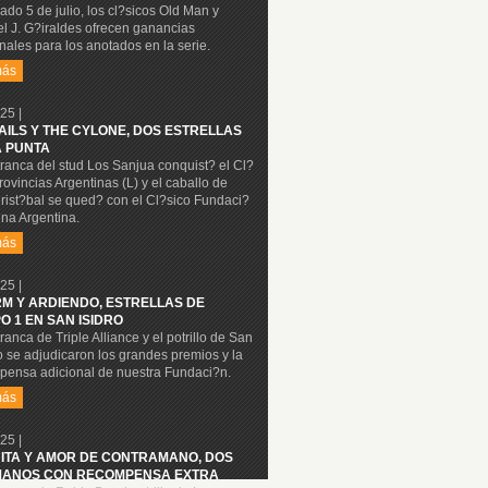
ado 5 de julio, los cl?sicos Old Man y
l J. G?iraldes ofrecen ganancias
nales para los anotados en la serie.
más
25 |
NAILS Y THE CYLONE, DOS ESTRELLAS
A PUNTA
ranca del stud Los Sanjua conquist? el Cl?
rovincias Argentinas (L) y el caballo de
rist?bal se qued? con el Cl?sico Fundaci?
na Argentina.
más
25 |
M Y ARDIENDO, ESTRELLAS DE
O 1 EN SAN ISIDRO
ranca de Triple Alliance y el potrillo de San
o se adjudicaron los grandes premios y la
pensa adicional de nuestra Fundaci?n.
más
25 |
ITA Y AMOR DE CONTRAMANO, DOS
ANOS CON RECOMPENSA EXTRA