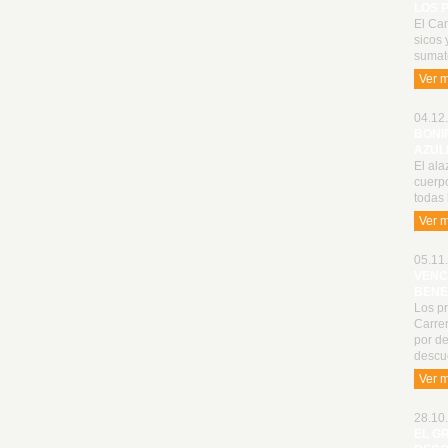
LOS 
El Cam
sicos 
sumat
Ver 
04.12.
BONI
AZUL
El ala
cuerp
todas 
Ver 
05.11.
VENC
BENE
Los p
Carrer
por de
descu
Ver 
28.10.
EL G