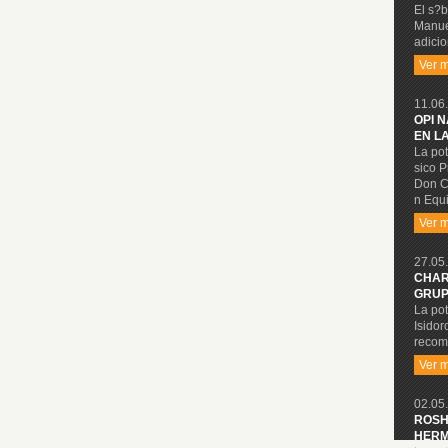
El s?b
Manue
adicio
Ver 
11.06.
OPI 
EN L
La pot
sico P
Don C
n Equi
Ver 
27.05.
CHAR
GRUP
La pot
Isidor
recom
Ver 
02.05.
ROSH
HERM