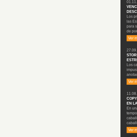
01.11.
VENC
DESC
Los p
las Es
para s
de por
Ver 
27.09.
STOR
ESTR
Los ca
impusi
anotad
Ver 
11.08.
COPY
EN L
En una
tempo
cabal
caball
Ver 