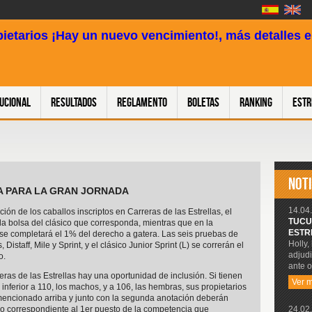
pietarios ¡Hay un nuevo vencimiento!, más detalles en
tucional
Resultados
Reglamento
Boletas
Ranking
Estr
NOTI
OTA PARA LA GRAN JORNADA
14.04.
ción de los caballos inscriptos en Carreras de las Estrellas, el
TUCU
 la bolsa del clásico que corresponda, mientras que en la
ESTR
e se completará el 1% del derecho a gatera. Las seis pruebas de
Holly,
 Distaff, Mile y Sprint, y el clásico Junior Sprint (L) se correrán el
adjudi
o.
ante o
eras de las Estrellas hay una oportunidad de inclusión. Si tienen
Ver 
 inferior a 110, los machos, y a 106, las hembras, sus propietarios
encionado arriba y junto con la segunda anotación deberán
24.02.
io correspondiente al 1er puesto de la competencia que