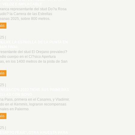
: VELOZ E IMPLACABLE
tranca representante del stud Do?a Rosa
udic? la Carrera de las Estrellas
anas 2025, sobre 800 metros.
más
25 |
UILLAY, LA ESTRELLA DE LA PUNTA EN
RAN FINAL
resentante del stud El Orejano prevaleci?
dio cuerpo en el Cl?sico Apertura
las, en los 1400 metros de la pista de San
más
25 |
ENERACI?N 2022 TIENE SUS PRIMERAS
ELLAS CON BONO
a Pass, primera en el Casares, y Vladimir,
do en el Kemmis, lograron recompensas
onales en Palermo.
más
25 |
DESAF?O FEAR", OTRA APUESTA PARA