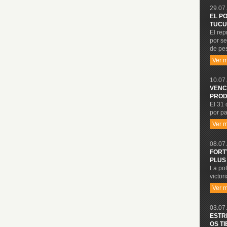
29.07.
EL P
TUCU
El re
por se
de pe
Ver 
10.07.
VENC
PROD
El 31 
por pa
Ver 
08.07.
FORT
PLUS
La po
victor
Ver 
03.07.
ESTR
OS T