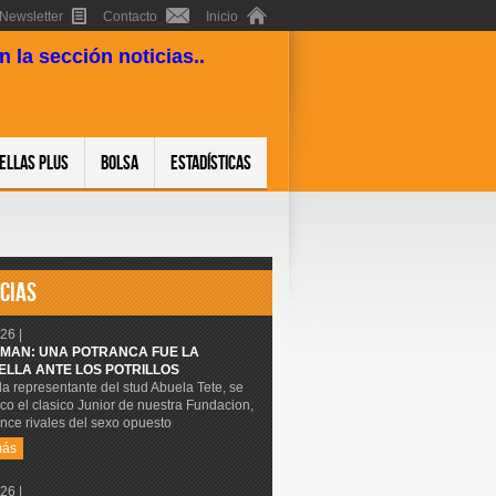
Newsletter
Contacto
Inicio
 la sección noticias..
ellas Plus
Bolsa
Estadísticas
CIAS
26 |
MAN: UNA POTRANCA FUE LA
ELLA ANTE LOS POTRILLOS
 la representante del stud Abuela Tete, se
co el clasico Junior de nuestra Fundacion,
nce rivales del sexo opuesto
más
26 |