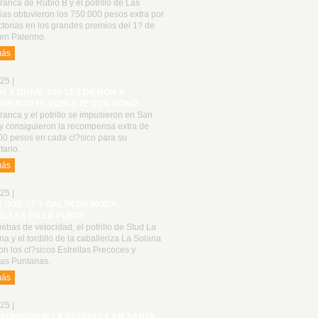
ranca de Rubio B y el potrillo de Las
as obtuvieron los 750.000 pesos extra por
ctorias en los grandes premios del 1? de
en Palermo.
más
25 |
OY Y DRIVE JOY LES DIERON A
AMENTO EL DOBLETE CON BONO
ranca y el potrillo se impusieron en San
 y consiguieron la recompensa extra de
00 pesos en cada cl?sico para su
tario.
más
25 |
S QUE S? Y GAL?N DE MODA,
ELLAS EN LA PUNTA
ebas de velocidad, el potrillo de Stud La
a y el tordillo de la caballeriza La Solana
n los cl?sicos Estrellas Precoces y
las Puntanas.
más
25 |
LFONSO FUE LA ESTRELLA EN SANTA