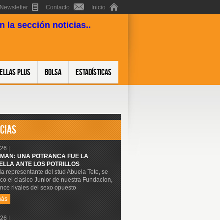
Newsletter
Contacto
Inicio
 la sección noticias..
ellas Plus
Bolsa
Estadísticas
CIAS
26 |
MAN: UNA POTRANCA FUE LA
ELLA ANTE LOS POTRILLOS
 la representante del stud Abuela Tete, se
co el clasico Junior de nuestra Fundacion,
nce rivales del sexo opuesto
más
26 |