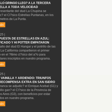
ALO GRINGO LLEG? A LA TERCERA
ELLA A TODA VELOCIDAD
resentante del stud La Chupina se
c? el Cl?sico Estrellas Puntanas, en los
metros de La Punta.
más
25 |
PUESTA DE ESTRELLAS EN AZUL:
FICADO Y HI POTTER EMPATARON
allo del stud El Hangar y el potrillo de las
La California compartieron el primer
 en el ?ltimo cl?sico del a?o para
ares inscriptos en nuestro programa.
más
25 |
 VAINILLA Y ARDIENDO: TRIUNFOS
RECOMPENSA EXTRA EN SAN ISIDRO
ranca se adjudic? el Enrique Acebal (G1) y
rillo gan? el Cl?sico de la Provincia de
 Aires (G3), con beneficios por estar
dos en nuestro programa.
más