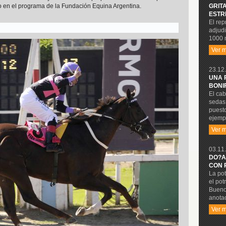
GRIT
pto en el programa de la Fundación Equina Argentina.
ESTR
El rep
adjudi
1000 
Ver 
23.12.
UNA 
BONI
El cab
sedas 
puesto
ejempl
Ver 
03.11.
DO?A
CON 
La pot
el pot
Buenos
anota
Ver 