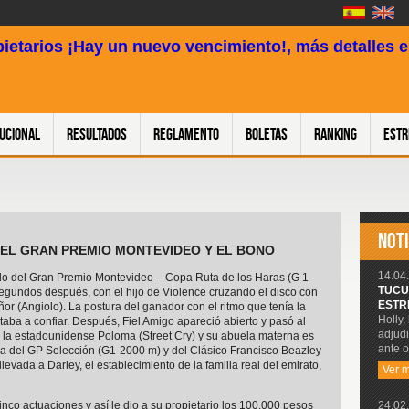
pietarios ¡Hay un nuevo vencimiento!, más detalles en
tucional
Resultados
Reglamento
Boletas
Ranking
Estr
NOTI
VÃ EL GRAN PREMIO MONTEVIDEO Y EL BONO
14.04.
odo del Gran Premio Montevideo – Copa Ruta de los Haras (G 1-
TUCU
egundos después, con el hijo de Violence cruzando el disco con
ESTR
r (Angiolo). La postura del ganador con el ritmo que tenía la
Holly,
itaba a confiar. Después, Fiel Amigo apareció abierto y pasó al
adjudi
s la estadounidense Poloma (Street Cry) y su abuela materna es
ante o
ra del GP Selección (G1-2000 m) y del Clásico Francisco Beazley
evada a Darley, el establecimiento de la familia real del emirato,
Ver 
24.02.
inco actuaciones y así le dio a su propietario los 100.000 pesos