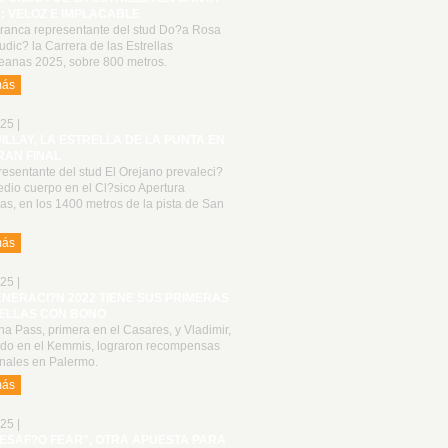
: VELOZ E IMPLACABLE
tranca representante del stud Do?a Rosa
udic? la Carrera de las Estrellas
anas 2025, sobre 800 metros.
más
25 |
UILLAY, LA ESTRELLA DE LA PUNTA EN
RAN FINAL
resentante del stud El Orejano prevaleci?
dio cuerpo en el Cl?sico Apertura
las, en los 1400 metros de la pista de San
más
25 |
ENERACI?N 2022 TIENE SUS PRIMERAS
ELLAS CON BONO
a Pass, primera en el Casares, y Vladimir,
do en el Kemmis, lograron recompensas
onales en Palermo.
más
25 |
DESAF?O FEAR", OTRA APUESTA PARA