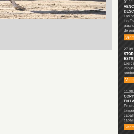
01.11.
VENC
DESC
Los p
las Es
para s
de por
Ver 
27.09.
STOR
ESTR
Los ca
impusi
anotad
Ver 
11.08.
COPY
EN L
En una
tempo
cabal
caball
Ver 