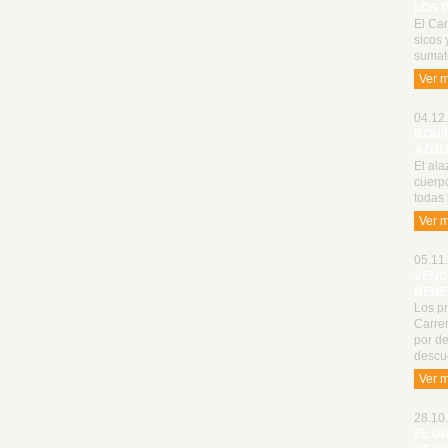
LOS 
El Cam
sicos 
sumat
Ver 
04.12.
BONI
AZUL
El ala
cuerp
todas 
Ver 
05.11.
VENC
BENE
Los p
Carrer
por de
descu
Ver 
28.10.
EL G