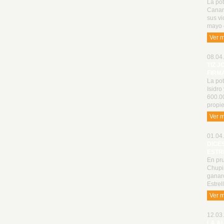
La pot
Canari
sus vi
mayo 
Ver 
08.04.
TIZ J
FIRM
La pot
Isidro
600.0
propie
Ver 
01.04.
DICE
ESTR
En pru
Chupin
ganaro
Estrel
Ver 
12.03.
LA A