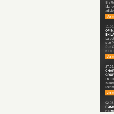
El s?b
Manue
adicio
Ver 
11.06.
OPI 
EN L
La pot
sico P
Don C
n Equi
Ver 
27.05.
CHAR
GRUP
La pot
Isidor
recom
Ver 
02.05.
ROSH
HERM