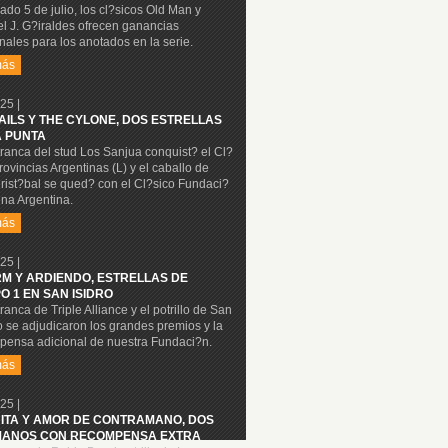
ado 5 de julio, los cl?sicos Old Man y
l J. G?iraldes ofrecen ganancias
nales para los anotados en la serie.
más
25 |
NAILS Y THE CYLONE, DOS ESTRELLAS
A PUNTA
ranca del stud Los Sanjua conquist? el Cl?
rovincias Argentinas (L) y el caballo de
rist?bal se qued? con el Cl?sico Fundaci?
na Argentina.
más
25 |
M Y ARDIENDO, ESTRELLAS DE
O 1 EN SAN ISIDRO
ranca de Triple Alliance y el potrillo de San
o se adjudicaron los grandes premios y la
pensa adicional de nuestra Fundaci?n.
más
25 |
ITA Y AMOR DE CONTRAMANO, DOS
ANOS CON RECOMPENSA EXTRA