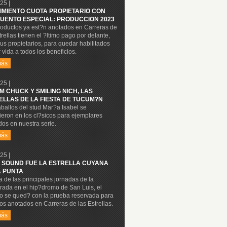
25 |
IMIENTO CUOTA PROPIETARIO CON
UENTO ESPECIAL: PRODUCCION 2023
roductos ya est?n anotados en Carreras de
trellas tienen el ?ltimo pago por delante,
us propietarios, para quedar habilitados
 vida a todos los beneficios.
más
25 |
M CHUCK Y SMILING NICH, LAS
ELLAS DE LA FIESTA DE TUCUM?N
ballos del stud Mar?a Isabel se
eron en los cl?sicos para ejemplares
os en nuestra serie.
más
25 |
 SOUND FUE LA ESTRELLA CUYANA
A PUNTA
 de las principales jornadas de la
rada en el hip?dromo de San Luis, el
lo se qued? con la prueba reservada para
os anotados en Carreras de las Estrellas.
más