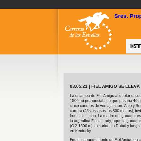
Sres. Pro
Insti
03.05.21 | FIEL AMIGO SE LLE
La estampa de Fiel Amigo al doblar el c
1500 m) prenunciaba lo que pasaría 40 s
cinco cuerpos de ventaja sobre Amo y Seño
carrera (45s escasos los 800 metros), inv
frente sin lucha. La madre del ganador e
la argentina Fiesta Lady, aquella ganado
(G 2-1800 m), exportada a Dubai y luego ll
en Kentucky.
Fue el segundo triunfo de Fiel Amigo en c