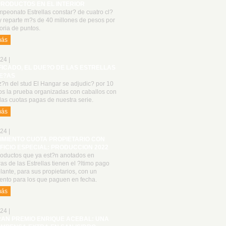
PRODUCTOS EN EL INTERIOR
peonato Estrellas constar? de cuatro cl?
y reparte m?s de 40 millones de pesos por
oria de puntos.
más
24 |
FICADO, EL DUE?O DE LAS ESTRELLAS
E?AS
z?n del stud El Hangar se adjudic? por 10
os la prueba organizadas con caballos con
las cuotas pagas de nuestra serie.
más
24 |
IMIENTO CUOTA PROPIETARIO CON
FICIO ESPECIAL: PRODUCCION 2022
roductos que ya est?n anotados en
as de las Estrellas tienen el ?ltimo pago
lante, para sus propietarios, con un
ento para los que paguen en fecha.
más
24 |
RAN PREMIO ENRIQUE ACEBAL: UNA