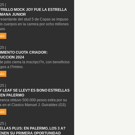
25 |
OTRILLO MOCK JOY FUE LA ESTRELLA
MANA JUNIOR
presentante del stud 5 de Copas se impuso
is cuerpos en la carrera por ocho millones
sos.
más
25 |
IMIENTO CUOTA CRIADOR:
UCCION 2024
de julio cierra la inscripci?n, con beneficios
gos a t?rmino.
más
25 |
Y LEAF SE LLEV? ES BONO ESTRELLAS
 EN PALERMO
tranca obtuvo 500.000 pesos extra por su
ia en el Clasico Manuel J. Guiraldes (G3).
más
25 |
ELLAS PLUS: EN PALERMO, LOS 3 A?
IENEN SU PRIMERA OPORTUNIDAD