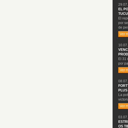
29.07.
EL P
TUCU
El re
por se
de pe
Ver 
10.07.
VENC
PROD
El 31 
por pa
Ver 
08.07.
FORT
PLUS
La po
victor
Ver 
03.07.
ESTR
OS T