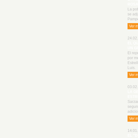
ROSA
La po
se adj
Pampe
Ver 
24.02.
EL Q
UN G
El rep
por me
Estrel
Luis.
Ver 
03.02.
LA G
ESTR
Sarzan
segun
adici
Ver 
14.01.
EL "