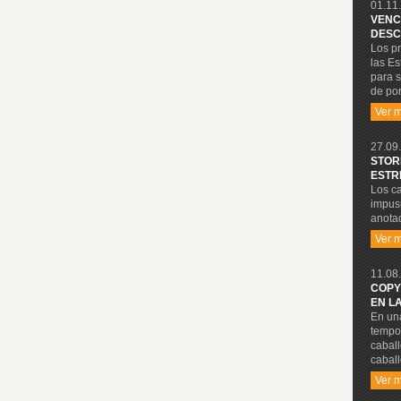
01.11.
VENC
DESC
Los p
las Es
para s
de por
Ver 
27.09.
STOR
ESTR
Los ca
impusi
anotad
Ver 
11.08.
COPY
EN L
En una
tempo
cabal
caball
Ver 