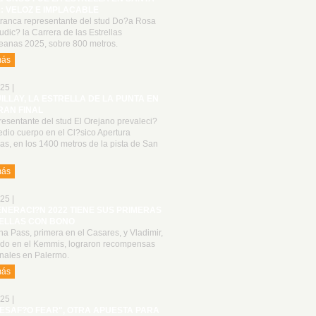
: VELOZ E IMPLACABLE
tranca representante del stud Do?a Rosa
udic? la Carrera de las Estrellas
anas 2025, sobre 800 metros.
más
25 |
UILLAY, LA ESTRELLA DE LA PUNTA EN
RAN FINAL
resentante del stud El Orejano prevaleci?
dio cuerpo en el Cl?sico Apertura
las, en los 1400 metros de la pista de San
más
25 |
ENERACI?N 2022 TIENE SUS PRIMERAS
ELLAS CON BONO
a Pass, primera en el Casares, y Vladimir,
do en el Kemmis, lograron recompensas
onales en Palermo.
más
25 |
DESAF?O FEAR", OTRA APUESTA PARA