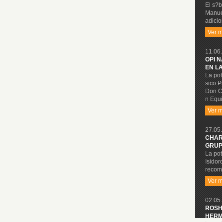
El s?b
Manue
adicio
Ver 
11.06.
OPI 
EN L
La pot
sico P
Don C
n Equi
Ver 
27.05.
CHAR
GRUP
La pot
Isidor
recom
Ver 
02.05.
ROSH
HERM