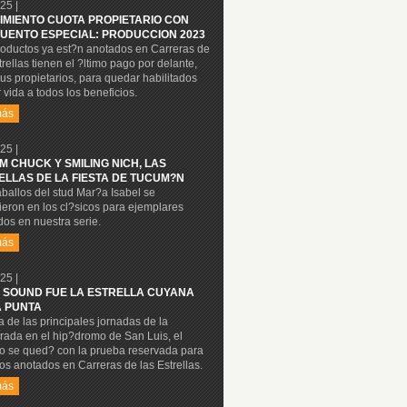
25 |
IMIENTO CUOTA PROPIETARIO CON
UENTO ESPECIAL: PRODUCCION 2023
roductos ya est?n anotados en Carreras de
trellas tienen el ?ltimo pago por delante,
us propietarios, para quedar habilitados
 vida a todos los beneficios.
más
25 |
M CHUCK Y SMILING NICH, LAS
ELLAS DE LA FIESTA DE TUCUM?N
ballos del stud Mar?a Isabel se
eron en los cl?sicos para ejemplares
os en nuestra serie.
más
25 |
 SOUND FUE LA ESTRELLA CUYANA
A PUNTA
 de las principales jornadas de la
rada en el hip?dromo de San Luis, el
lo se qued? con la prueba reservada para
os anotados en Carreras de las Estrellas.
más