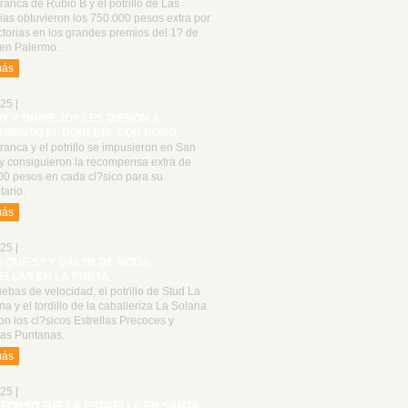
ranca de Rubio B y el potrillo de Las
as obtuvieron los 750.000 pesos extra por
ctorias en los grandes premios del 1? de
en Palermo.
más
25 |
OY Y DRIVE JOY LES DIERON A
AMENTO EL DOBLETE CON BONO
ranca y el potrillo se impusieron en San
 y consiguieron la recompensa extra de
00 pesos en cada cl?sico para su
tario.
más
25 |
S QUE S? Y GAL?N DE MODA,
ELLAS EN LA PUNTA
ebas de velocidad, el potrillo de Stud La
a y el tordillo de la caballeriza La Solana
n los cl?sicos Estrellas Precoces y
las Puntanas.
más
25 |
LFONSO FUE LA ESTRELLA EN SANTA