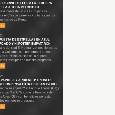
ALO GRINGO LLEG? A LA TERCERA
ELLA A TODA VELOCIDAD
resentante del stud La Chupina se
c? el Cl?sico Estrellas Puntanas, en los
metros de La Punta.
más
25 |
PUESTA DE ESTRELLAS EN AZUL:
FICADO Y HI POTTER EMPATARON
allo del stud El Hangar y el potrillo de las
La California compartieron el primer
 en el ?ltimo cl?sico del a?o para
ares inscriptos en nuestro programa.
más
25 |
 VAINILLA Y ARDIENDO: TRIUNFOS
RECOMPENSA EXTRA EN SAN ISIDRO
ranca se adjudic? el Enrique Acebal (G1) y
rillo gan? el Cl?sico de la Provincia de
 Aires (G3), con beneficios por estar
dos en nuestro programa.
más