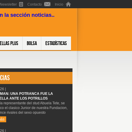
Newsletter
Contacto
Inicio
 la sección noticias..
ellas Plus
Bolsa
Estadísticas
CIAS
26 |
MAN: UNA POTRANCA FUE LA
ELLA ANTE LOS POTRILLOS
 la representante del stud Abuela Tete, se
co el clasico Junior de nuestra Fundacion,
nce rivales del sexo opuesto
más
26 |