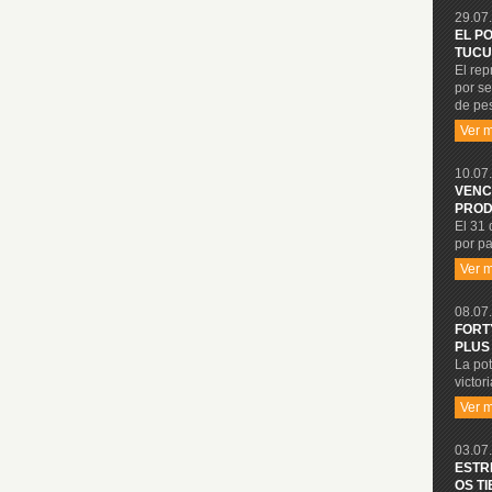
29.07.
EL P
TUCU
El re
por se
de pe
Ver 
10.07.
VENC
PROD
El 31 
por pa
Ver 
08.07.
FORT
PLUS
La po
victor
Ver 
03.07.
ESTR
OS T