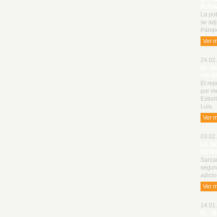
ROSA
La po
se adj
Pampe
Ver 
24.02.
EL Q
UN G
El rep
por me
Estrel
Luis.
Ver 
03.02.
LA G
ESTR
Sarzan
segun
adici
Ver 
14.01.
EL "