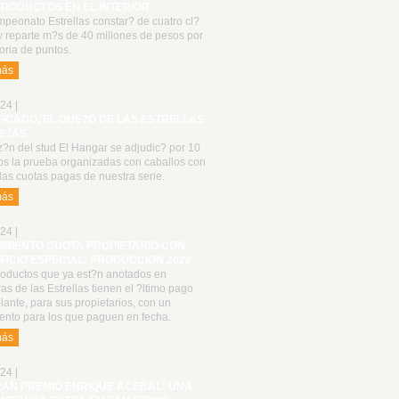
PRODUCTOS EN EL INTERIOR
peonato Estrellas constar? de cuatro cl?
y reparte m?s de 40 millones de pesos por
oria de puntos.
más
24 |
FICADO, EL DUE?O DE LAS ESTRELLAS
E?AS
z?n del stud El Hangar se adjudic? por 10
os la prueba organizadas con caballos con
las cuotas pagas de nuestra serie.
más
24 |
IMIENTO CUOTA PROPIETARIO CON
FICIO ESPECIAL: PRODUCCION 2022
roductos que ya est?n anotados en
as de las Estrellas tienen el ?ltimo pago
lante, para sus propietarios, con un
ento para los que paguen en fecha.
más
24 |
RAN PREMIO ENRIQUE ACEBAL: UNA