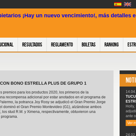
pietarios ¡Hay un nuevo vencimiento!, más detalles en
tucional
Resultados
Reglamento
Boletas
Ranking
Estr
NOTI
L, CON BONO ESTRELLA PLUS DE GRUPO 1
14.04.
 premios para los productos 2020, los primeros de la
TUCU
una recompensa adicional por estar anotados en el programa de
ESTR
e Palermo, la potranca Joy Rosy se adjudicó el Gran Premio Jorge
Holly,
mel dominó el Gran Premio Montevideo (G1), alzándose ambos
adjudi
í, los stud R.M. y Ximena, respectivamente, obtuvieron una
ante o
o programa.
Ver 
24.02.