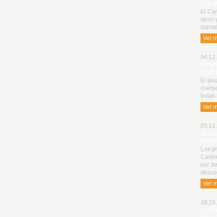
LOS 
El Cam
sicos 
sumat
Ver 
04.12.
BONI
AZUL
El ala
cuerp
todas 
Ver 
05.11.
VENC
BENE
Los p
Carrer
por de
descu
Ver 
28.10.
EL G