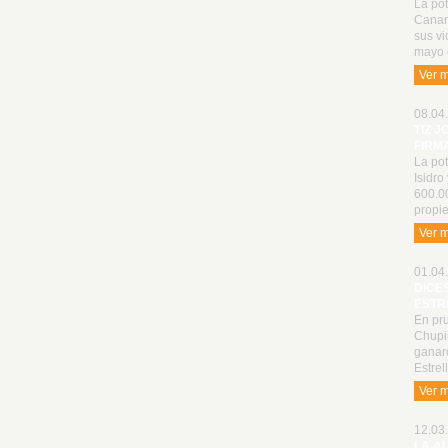
La pot
Canari
sus vi
mayo 
Ver 
08.04.
TIZ J
FIRM
La pot
Isidro
600.0
propie
Ver 
01.04.
DICE
ESTR
En pru
Chupin
ganaro
Estrel
Ver 
12.03.
LA A