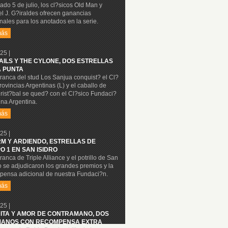
ado 5 de julio, los cl?sicos Old Man y
l J. G?iraldes ofrecen ganancias
nales para los anotados en la serie.
más
25 |
NAILS Y THE CYLONE, DOS ESTRELLAS
A PUNTA
ranca del stud Los Sanjua conquist? el Cl?
rovincias Argentinas (L) y el caballo de
rist?bal se qued? con el Cl?sico Fundaci?
na Argentina.
más
25 |
M Y ARDIENDO, ESTRELLAS DE
O 1 EN SAN ISIDRO
ranca de Triple Alliance y el potrillo de San
o se adjudicaron los grandes premios y la
pensa adicional de nuestra Fundaci?n.
más
25 |
ITA Y AMOR DE CONTRAMANO, DOS
ANOS CON RECOMPENSA EXTRA