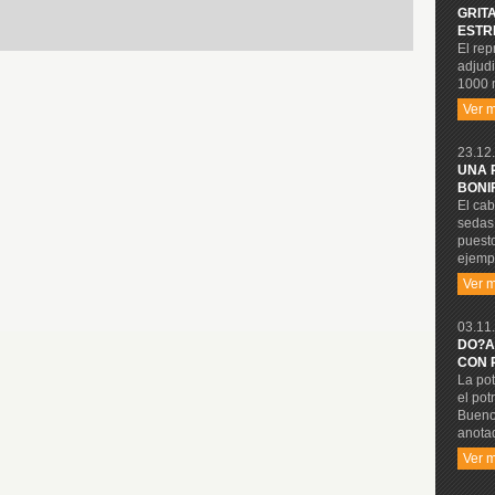
GRIT
ESTR
El rep
adjudi
1000 
Ver 
23.12.
UNA 
BONI
El cab
sedas 
puesto
ejempl
Ver 
03.11.
DO?A
CON 
La pot
el pot
Buenos
anota
Ver 