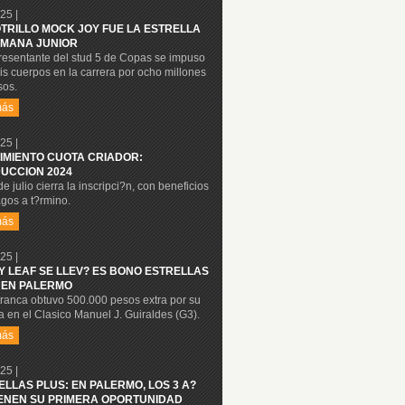
25 |
OTRILLO MOCK JOY FUE LA ESTRELLA
MANA JUNIOR
presentante del stud 5 de Copas se impuso
is cuerpos en la carrera por ocho millones
sos.
más
25 |
IMIENTO CUOTA CRIADOR:
UCCION 2024
de julio cierra la inscripci?n, con beneficios
gos a t?rmino.
más
25 |
Y LEAF SE LLEV? ES BONO ESTRELLAS
 EN PALERMO
tranca obtuvo 500.000 pesos extra por su
ia en el Clasico Manuel J. Guiraldes (G3).
más
25 |
ELLAS PLUS: EN PALERMO, LOS 3 A?
IENEN SU PRIMERA OPORTUNIDAD